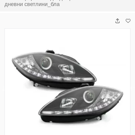
дневни светлини_бла