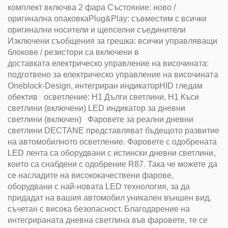
комплект включва 2 фара Състояние: ново /
оригинална опаковкаPlug&Play: съвместим с всички
оригинални носители и щепселни съединители
Изключени съобщения за грешка: всички управляващи
блокове / резистори са включени в
доставката електрическо управление на височината:
подготвено за електрическо управление на височината
Oneblock-Design, интегриран индикаторHID гледам
обектив осветление: H1 Дълги светлини, H1 Къси
светлини (включени) LED индикатор за дневни
светлини (включен) Фаровете за реални дневни
светлини DECTANE представляват бъдещото развитие
на автомобилното осветление. Фаровете с одобрената
LED лента са оборудвани с истински дневни светлини,
които са снабдени с одобрение R87. Така че можете да
се насладите на висококачествени фарове,
оборудвани с най-новата LED технология, за да
придадат на вашия автомобил уникален външен вид,
съчетан с висока безопасност. Благодарение на
интегрираната дневна светлина във фаровете, те се