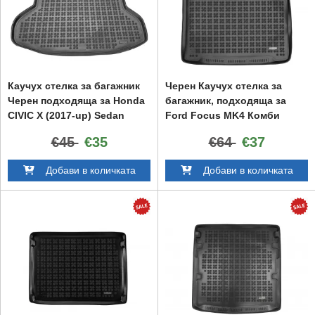
Каучух стелка за багажник
Черен Каучух стелка за
Черен подходяща за Honda
багажник, подходяща за
CIVIC X (2017-up) Sedan
Ford Focus MK4 Комби
(2018-up) с нестандартна
€45
€35
€64
€37
резервна гума
Добави в количката
Добави в количката