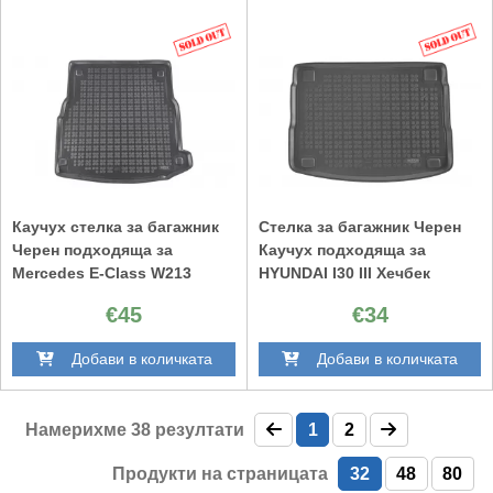
Каучух стелка за багажник
Стелка за багажник Черен
Черен подходяща за
Каучух подходяща за
Mercedes E-Class W213
HYUNDAI I30 III Хечбек
Лимузина (2016-up)
(2016+)
€45
€34
Добави в количката
Добави в количката
Намерихме
38
резултати
1
2
Продукти на страницата
32
48
80