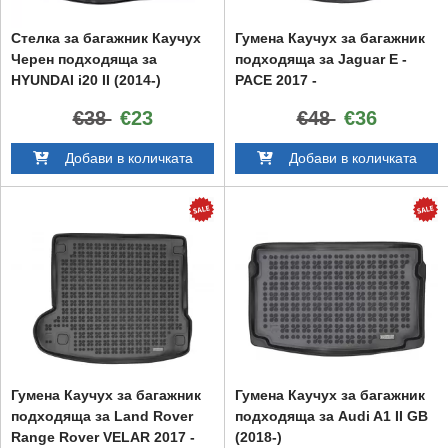
Стелка за багажник Каучух
Гумена Каучух за багажник
Черен подходяща за
подходяща за Jaguar E -
HYUNDAI i20 II (2014-)
PACE 2017 -
€38
€23
€48
€36
Добави в количката
Добави в количката
Гумена Каучух за багажник
Гумена Каучух за багажник
подходяща за Land Rover
подходяща за Audi A1 II GB
Range Rover VELAR 2017 -
(2018-)