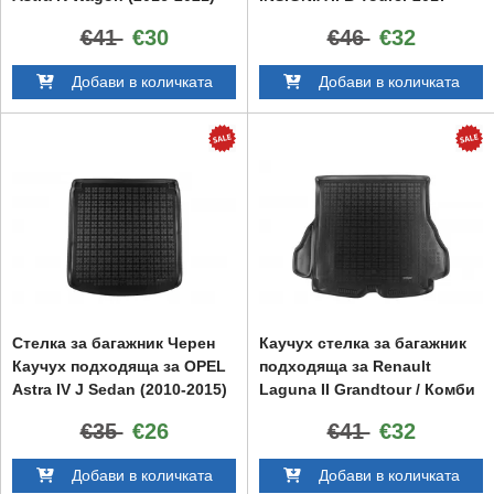
€41
€30
€46
€32
Добави в количката
Добави в количката
Стелка за багажник Черен
Каучух стелка за багажник
Каучух подходяща за OPEL
подходяща за Renault
Astra IV J Sedan (2010-2015)
Laguna II Grandtour / Комби
(2001-2007)
€35
€26
€41
€32
Добави в количката
Добави в количката