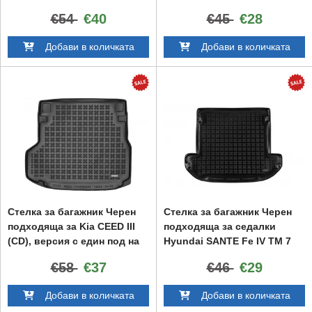
€54
€40
€45
€28
Добави в количката
Добави в количката
Стелка за багажник Черен
Стелка за багажник Черен
подходяща за Kia CEED III
подходяща за седалки
(CD), версия с един под на
Hyundai SANTE Fe IV TM 7
багажника 2018 -
(2018-) Черен
€58
€37
€46
€29
Добави в количката
Добави в количката