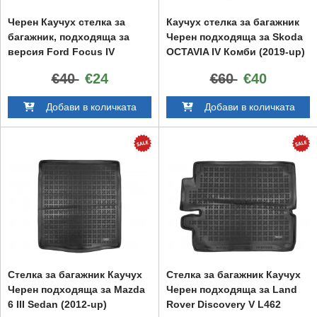
Черен Каучух стелка за
Каучух стелка за багажник
багажник, подходяща за
Черен подходяща за Skoda
версия Ford Focus IV
OCTAVIA IV Комби (2019-up)
Хечбек (2018-нагоре) с гума
€40
€24
€60
€40
в пълен размер
Добави в количката
Добави в количката
Стелка за багажник Каучух
Стелка за багажник Каучух
Черен подходяща за Mazda
Черен подходяща за Land
6 III Sedan (2012-up)
Rover Discovery V L462